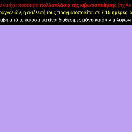
όν να έχει ποσότητα
πολλαπλάσια της κιβωτιοποίησης
(πχ Αν 
αγγελιών, η εκτέλεσή τους πραγματοποιείται σε
7-15 ημέρες
, 
λαβή από το κατάστημα είναι διαθέσιμες
μόνο
κατόπιν τηλεφωνι