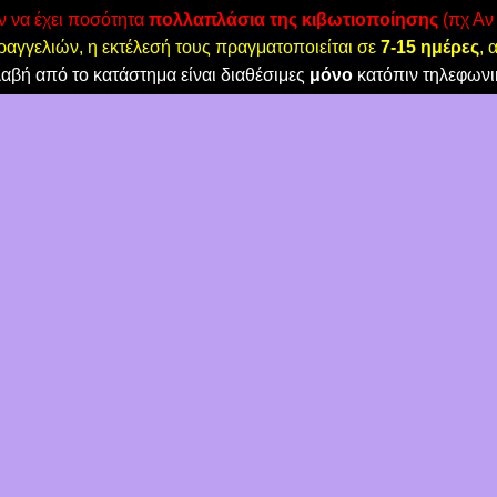
όν να έχει ποσότητα
πολλαπλάσια της κιβωτιοποίησης
(πχ Αν 
αγγελιών, η εκτέλεσή τους πραγματοποιείται σε
7-15 ημέρες
, 
λαβή από το κατάστημα είναι διαθέσιμες
μόνο
κατόπιν τηλεφωνι