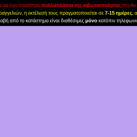
όν να έχει ποσότητα
πολλαπλάσια της κιβωτιοποίησης
(πχ Αν 
αγγελιών, η εκτέλεσή τους πραγματοποιείται σε
7-15 ημέρες
, 
λαβή από το κατάστημα είναι διαθέσιμες
μόνο
κατόπιν τηλεφωνι